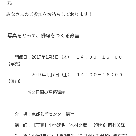
す。
みなさまのご参加をお待ちしております！
写真をとって、俳句をつくる教室
開催日：2017年1月5日（木） １４：００－１６：００
【写真】
2017年1月7日（土） １４：００－１６：００
【俳句】
※２日間の連続講座
会 場：京都芸術センター講堂
講 師：【写真】小林達也／木村充宏 【俳句】岡村美江
対 象：小学1年生～中学3年生（２日間とも参加可能な方）