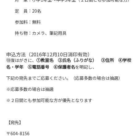
定 員：20名
参加料：無料
持ち物：カメラ、筆記用具
申込方法（2016年12月10日消印有効）
往復はがきに、
①教室名 ②氏名（ふりがな） ③住所 ④学校
名・学年 ⑤電話番号 ⑥保護者名
を明記し、
下記の宛先までご応募ください。（応募多数の場合は抽選）
※応募多数の場合は抽選
※２日間とも参加可能な方が優先となります
【宛先】
〒604-8156